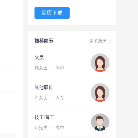
简历下载
推荐简历
更多简历
文员
林女士
·
高中
其他职位
卢女士
·
大专
技工/普工
邓先生
·
高中