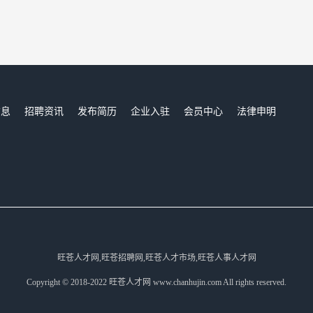
信息
招聘资讯
发布简历
企业入驻
会员中心
法律申明
们
旺苍人才网,旺苍招聘网,旺苍人才市场,旺苍人事人才网
Copyright © 2018-2022 旺苍人才网 www.chanhujin.com All rights reserved.