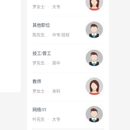
罗女士
·
大专
其他职位
陈先生
·
中专/技校
技工/普工
罗先生
·
高中
教师
罗女士
·
本科
网络/IT
叶先生
·
大专