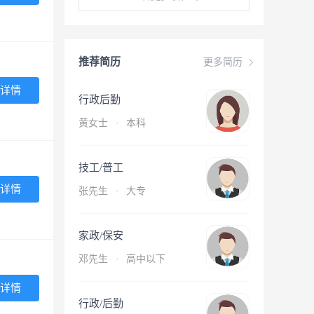
推荐简历
更多简历
详情
行政后勤
黄女士
·
本科
技工/普工
详情
张先生
·
大专
家政/保安
邓先生
·
高中以下
详情
行政/后勤