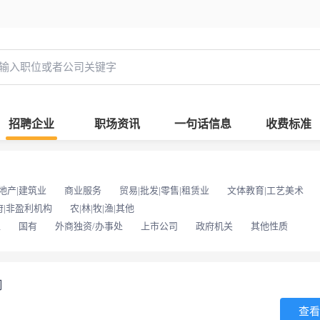
招聘企业
职场资讯
一句话信息
收费标准
地产|建筑业
商业服务
贸易|批发|零售|租赁业
文体教育|工艺美术
府|非盈利机构
农|林|牧|渔|其他
位
国有
外商独资/办事处
上市公司
政府机关
其他性质
司
查看