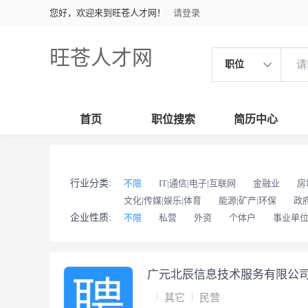
您好，欢迎来到旺苍人才网！
请登录
旺苍人才网
职位
首页
职位搜索
简历中心
行业分类:
不限
IT|通信|电子|互联网
金融业
房
文化|传媒|娱乐|体育
能源|矿产|环保
政
企业性质:
不限
私营
外资
个体户
事业单
广元北辰信息技术服务有限公
其它
民营