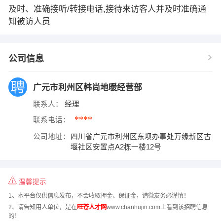
及时、准确接听/转接电话,接待来访客人并及时准确通
知被访人员
公司信息
广元市利州区韩尚地暖经营部
联系人：
经理
****
联系电话：
公司地址：
四川省广元市利州区东坝办事处万缘新区古
堰社区安置点A2栋一楼12号
温馨提示
1、本平台仅供信息发布，不会收取押金、保证金，请微友务必谨慎！
2、请告知用人单位，是在
旺苍人才网
www.chanhujin.com上看到该招聘信息
的！